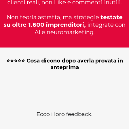
clienti reali, non Like e commenti inutili.
Non teoria astratta, ma strategie
testate
su oltre 1.600 imprenditori,
integrate con
AI e neuromarketing.
⭐️⭐️⭐️⭐️⭐️ Cosa dicono dopo averla provata in
anteprima
imprenditori reali
Ecco i loro feedback.