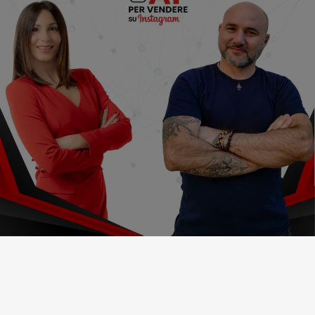
ADS
Luna Mascitti
Pasquale Sarnelli
Una Masterclass.
Due
specialisti.