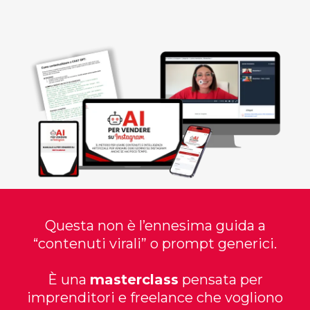
Questa non è l’ennesima guida a
“contenuti virali” o prompt generici.
È una
masterclass
pensata per
imprenditori e freelance che vogliono