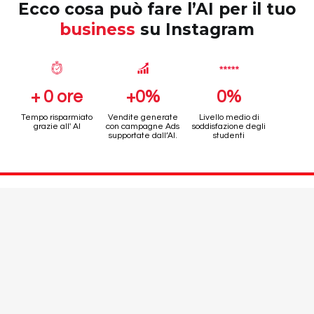
Ecco cosa può fare l’AI per il tuo
business
su Instagram
+ 0 ore
+0%
0%
Tempo risparmiato
Vendite generate
Livello medio di
grazie all' AI
con campagne Ads
soddisfazione degli
supportate dall’AI.
studenti
(E
COSA NON FUNZIONA)