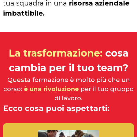
tua squadra in una
risorsa aziendale
imbattibile.
La trasformazione:
cosa
cambia per il tuo team?
Questa formazione è molto più che un
corso:
è una rivoluzione
per il tuo gruppo
di lavoro.
Ecco cosa puoi aspettarti: