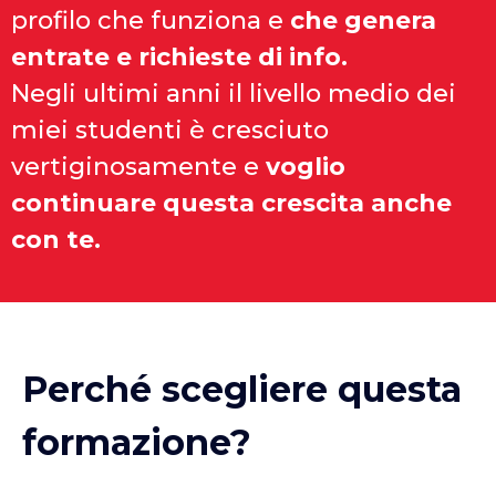
profilo che funziona e
che genera
entrate e richieste di info.
Negli ultimi anni il livello medio dei
miei studenti è cresciuto
vertiginosamente e
voglio
continuare questa crescita anche
con te.
Perché scegliere questa
formazione?