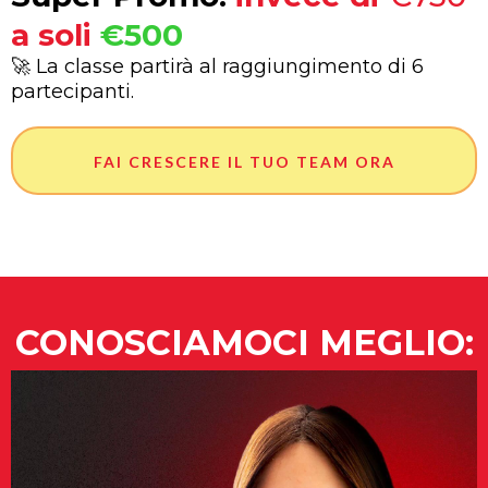
a soli
€500
🚀 La classe partirà al raggiungimento di 6
partecipanti.
FAI CRESCERE IL TUO TEAM ORA
CONOSCIAMOCI MEGLIO: