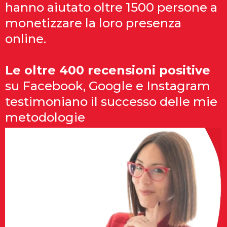
hanno aiutato oltre 1500 persone a
monetizzare la loro presenza
online.
Le oltre 400 recensioni positive
su Facebook, Google e Instagram
testimoniano il successo delle mie
metodologie